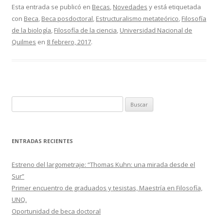
Esta entrada se publicó en
Becas
,
Novedades
y está etiquetada
con
Beca
,
Beca posdoctoral
,
Estructuralismo metateórico
,
Filosofía
de la biología
,
Filosofía de la ciencia
,
Universidad Nacional de
Quilmes
en
8 febrero, 2017
.
Buscar:
ENTRADAS RECIENTES
Estreno del largometraje: “Thomas Kuhn: una mirada desde el
Sur”
Primer encuentro de graduados y tesistas, Maestría en Filosofía,
UNQ.
Oportunidad de beca doctoral